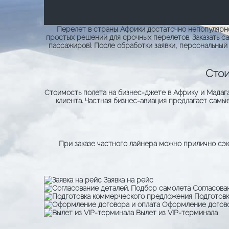
Перелет в страны Африки достаточно непопулярно
простых решений для срочных перелетов. Заказать са
пассажиров). После обработки заявки, персональны
Стои
Стоимость полета на бизнес-джете в Африку и Мадага
клиента. Частная бизнес-авиация предлагает сам
При заказе частного лайнера можно прилично сэк
Заявка на рейс
Согласова
Подготов
Оформление догово
Вылет из VIP-терминала