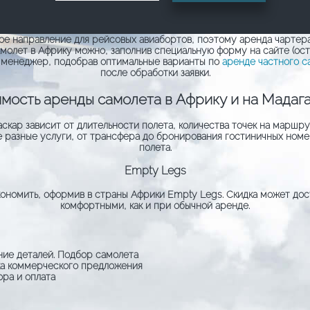
е направление для рейсовых авиабортов, поэтому аренда чартера
молет в Африку можно, заполнив специальную форму на сайте (ост
й менеджер, подобрав оптимальные варианты по
аренде частного с
после обработки заявки.
мость аренды самолета в Африку и на Мадаг
скар зависит от длительности полета, количества точек на маршр
ые разные услуги, от трансфера до бронирования гостиничных номе
полета.
Empty Legs
ономить, оформив в страны Африки Empty Legs. Скидка может дост
комфортными, как и при обычной аренде.
ние деталей. Подбор самолета
ка коммерческого предложения
ра и оплата