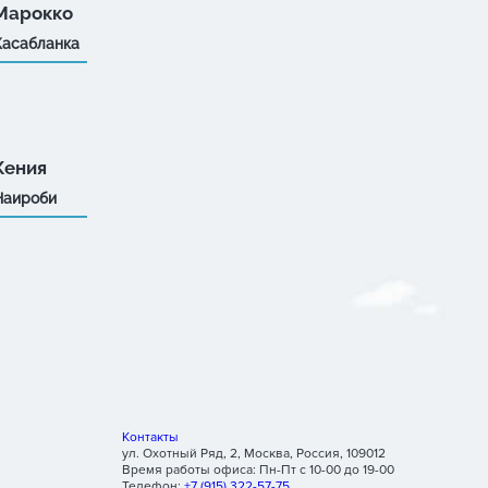
Марокко
Касабланка
Кения
Наироби
Контакты
ул. Охотный Ряд, 2
,
Москва
,
Россия
,
109012
Время работы офиса:
Пн-Пт с 10-00 до 19-00
Телефон:
+7 (915) 322-57-75