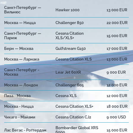
Санкт-Петербург —
Hawker 1000
13 000 EUR
Вильнюс
Москва — Ницца
Challenger 850
22 000 EUR
Санкт-Петербург —
Cessna Citation
15 000 EUR
Париж
XLS/XLS+
Берн — Москва
Gulfstream G150
17 000 EUR
Москва — Ларнака
Cessna Citation XLS
13 000 EUR
Санкт-Петербург -
Lear Jet 60XR
9 000 EUR
Москва
Москва — Лондон
Challenger 605
12 000 EUR
Пиза - Москва
Cessna XLS
12 000 EUR
Москва - Ницца
Cessna Citation XLS+
18 000 EUR
Чикаго - Майами
Cessna Citation CJ2
9 000 USD
Bombardier Global XRS
Лас Вегас - Роттердам
15 000 EUR
6000