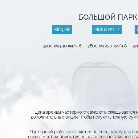
БОЛЬШОЙ ПАРК
King Air
Pilatus PC-12
3200 км
510 км/ч
6
2800 км
430 км/ч
8
22
Цена аренды чартерного самолета складывается из
дополнительные опции. Чтобы получить точную сумм
Чартерный рейс выполняется по спец. заказу для п
если с местом прибытия не налажено регулярное ави