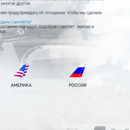
 многое другое.
анее предупреждать об опоздании, чтобы мы сделали
одачи самолета?
 составлен маршрут, подобран самолет, экипаж и
сы.
АМЕРИКА
РОССИЯ