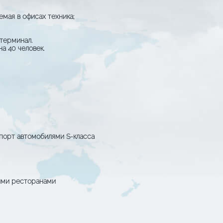
емая в офисах техника;
терминал.
а 40 человек.
порт автомобилями S-класса
ими ресторанами