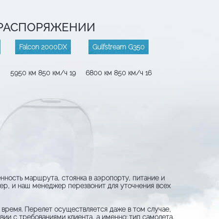
 РАСПОРЯЖЕНИИ
Falcon 2000DX
Gulfstream G350
5950 км
850 км/ч
19
6800 км
850 км/ч
16
енность маршрута, стоянка в аэропорту, питание и
мер, и наш менеджер перезвонит для уточнения всех
 время. Перелет осуществляется даже в том случае,
ии с требованиями клиента, а именно: тип самолета,