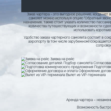
Заказ чартера - это выгодное решение, когда нет
самолет можно используя опцию "Обратный звонок"
назначения, также стоит указать количество пассаж
количества путешествующих и возможности сдел
использовать короткие
Удобство заказа чартерного самолета состоит в сок
аэропорту (в том числе зарубежном) сокращается
сопровож
Заявка на рейс
Согласова
Подготов
Оформление догово
Вылет из VIP-терминала
Аренда чартера – незамен
Возможность быстро