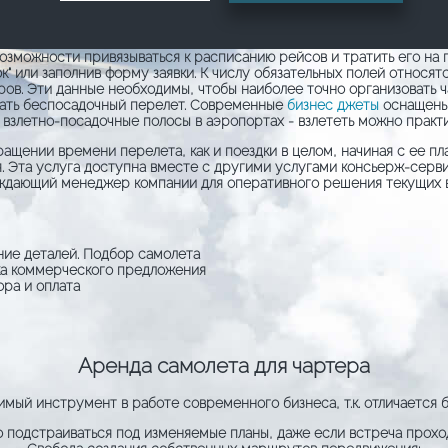
 возможности привязываться к расписанию рейсов и тратить его н
 или заполнив форму заявки. К числу обязательных полей относятс
иров. Эти данные необходимы, чтобы наиболее точно организовать 
ать беспосадочный перелет. Современные
бизнес джеты
оснащены 
 взлетно-посадочные полосы в аэропортах - взлететь можно практ
ращении времени перелета, как и поездки в целом, начиная с ее 
. Эта услуга доступна вместе с другими услугами консьерж-серв
дающий менеджер компании для оперативного решения текущих 
ние деталей. Подбор самолета
ка коммерческого предложения
ра и оплата
Аренда самолета для чартера
имый инструмент в работе современного бизнеса, т.к. отличается
 подстраиваться под изменяемые планы, даже если встреча проход