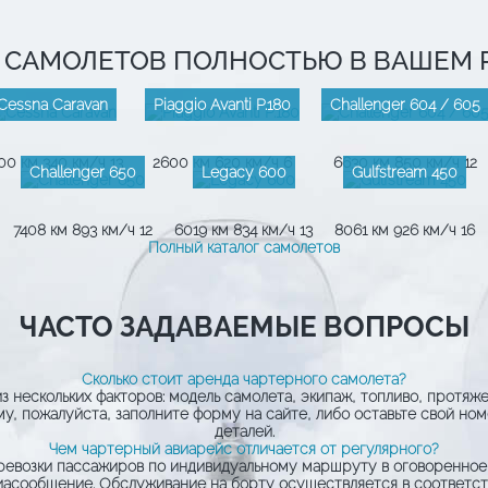
 САМОЛЕТОВ ПОЛНОСТЬЮ В ВАШЕМ
Cessna Caravan
Piaggio Avanti P.180
Challenger 604 / 605
00 км
340 км/ч
13
2600 км
620 км/ч
6
6630 км
850 км/ч
12
Challenger 650
Legacy 600
Gulfstream 450
7408 км
893 км/ч
12
6019 км
834 км/ч
13
8061 км
926 км/ч
16
Полный каталог самолетов
ЧАСТО ЗАДАВАЕМЫЕ ВОПРОСЫ
Сколько стоит аренда чартерного самолета?
 нескольких факторов: модель самолета, экипаж, топливо, протяж
у, пожалуйста, заполните форму на сайте, либо оставьте свой но
деталей.
Чем чартерный авиарейс отличается от регулярного?
еревозки пассажиров по индивидуальному маршруту в оговоренное
асообщение. Обслуживание на борту осуществляется в соответств