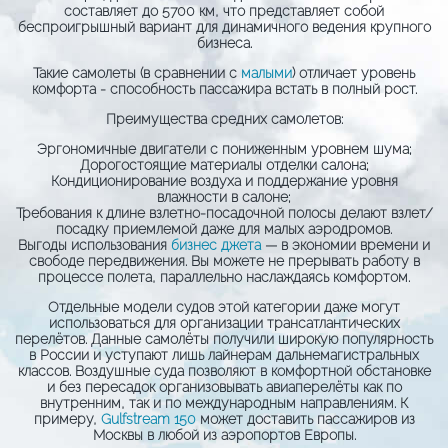
составляет до 5700 км, что представляет собой
беспроигрышный вариант для динамичного ведения крупного
бизнеса.
Такие самолеты (в сравнении с
малыми
) отличает уровень
комфорта - способность пассажира встать в полный рост.
Преимущества средних самолетов:
Эргономичные двигатели с пониженным уровнем шума;
Дорогостоящие материалы отделки салона;
Кондиционирование воздуха и поддержание уровня
влажности в салоне;
Требования к длине взлетно-посадочной полосы делают взлет/
посадку приемлемой даже для малых аэродромов.
Выгоды использования
бизнес джета
— в экономии времени и
свободе передвижения. Вы можете не прерывать работу в
процессе полета, параллельно наслаждаясь комфортом.
Отдельные модели судов этой категории даже могут
использоваться для организации трансатлантических
перелётов. Данные самолёты получили широкую популярность
в России и уступают лишь лайнерам дальнемагистральных
классов. Воздушные суда позволяют в комфортной обстановке
и без пересадок организовывать авиаперелёты как по
внутренним, так и по международным направлениям. К
примеру,
Gulfstream 150
может доставить пассажиров из
Москвы в любой из аэропортов Европы.