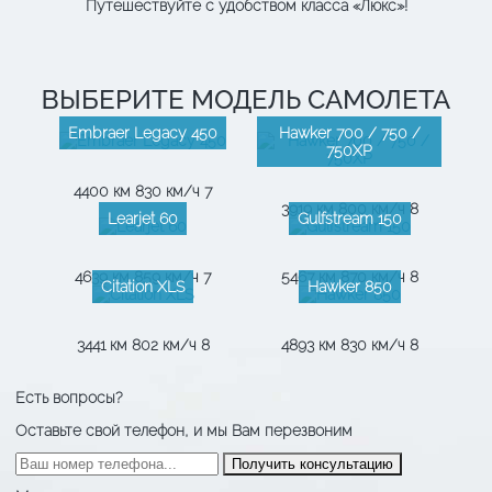
Путешествуйте с удобством класса «Люкс»!
ВЫБЕРИТЕ МОДЕЛЬ САМОЛЕТА
Embraer Legacy 450
Hawker 700 / 750 /
750XP
4400 км
830 км/ч
7
3919 км
800 км/ч
8
Learjet 60
Gulfstream 150
4639 км
859 км/ч
7
5467 км
870 км/ч
8
Citation XLS
Hawker 850
3441 км
802 км/ч
8
4893 км
830 км/ч
8
Есть вопросы?
Оставьте свой телефон, и мы Вам перезвоним