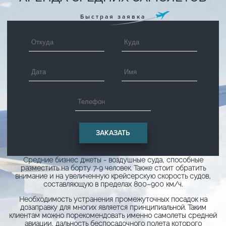
Быстрая заявка
Средние бизнес джеты - воздушные суда, способные
разместить на борту 7-9 человек. Также стоит обратить
внимание и на увеличенную крейсерскую скорость судов,
составляющую в пределах 800–900 км/ч.
Необходимость устранения промежуточных посадок на
дозаправку для многих является принципиальной. Таким
клиентам можно порекомендовать именно самолеты средней
авиации, дальность беспосадочного полета которого