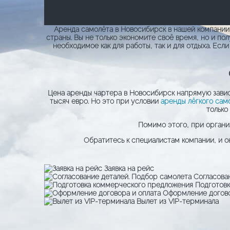
Аренда самолёта в Новосибирск в нашей компании
страны. Вы не только экономите своё время, но и п
необходимое как для работы, так и для отдыха. Ес
Цена аренды чартера в Новосибирск напрямую зависи
тысяч евро. Но это при условии
аренды лёгкого сам
только
Помимо этого, при органи
Обратитесь к специалистам компании, и 
Заявка на рейс
Согласова
Подготов
Оформление догово
Вылет из VIP-терминала