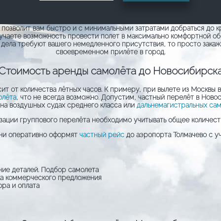
 позволит вам быстро и с минимальными затратами добраться до к
олучаете возможность провести полет в максимально комфортной об
ли дела требуют вашего немедленного присутствия, то просто зака
своевременном прилёте в город.
Стоимость аренды самолёта до Новосибирск
т от количества лётных часов. К примеру, при вылете из Москвы в
олёта
, что не всегда возможно. Допустим, частный перелёт в Нов
 на воздушных судах среднего класса или
дальнемагистральных сам
зации группового перелёта необходимо учитывать общее количеств
они оперативно оформят
частный рейс
до аэропорта Толмачево с у
ние деталей. Подбор самолета
ка коммерческого предложения
ра и оплата