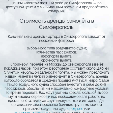
нашим клиентам частный рейс до Симферополя — по
доступной цене и с минимальным временем предполётного
ожидания.
Стоимость аренды самолёта в
Симферополь
Конечная цена аренды чартера в Симферополь зависит от
нескольких факторов:
выбранного типа воздушного судна;
количества пассажиров;
аэропорта вылета;
срочности вылета.
К примеру, перелёт из Москвы до Симферополя займёт
порядка 2 часов, при этом расстояние составит около 1250 км.
С учётом небольшой дальности полёта, мы можем предложить
нашим клиентам лёгкий бизнес-джет в Симферополь, аренда
которого обойдётся в среднем порядка
5–7 тысяч евро
. Салон
такого воздушного судна способен вместить в себе до 6–8
пассажиров, обеспечив им максимально комфортные условия
во время перелёта. Вас ждут уютные кресла, большой выбор
мультимедиа-сервисов и всё необходимое для работы во
время полёта, включая спутниковую связь и интернет. Для
организации авиаперевозки больших групп мы можем
привлечь воздушные суда
среднего
или
дальнемагистрального
класса, но стоимость их аренды