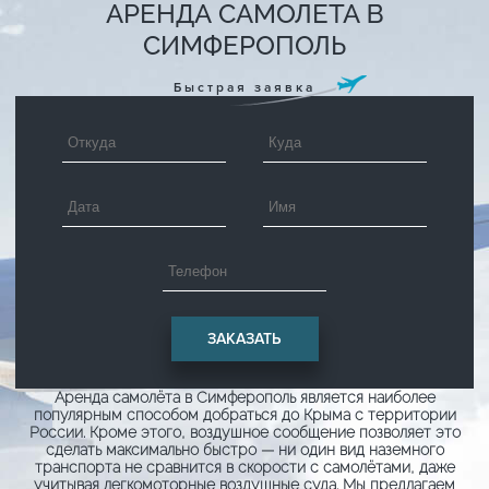
АРЕНДА САМОЛЕТА В
СИМФЕРОПОЛЬ
Быстрая заявка
Аренда самолёта в Симферополь является наиболее
популярным способом добраться до Крыма с территории
России. Кроме этого, воздушное сообщение позволяет это
сделать максимально быстро — ни один вид наземного
транспорта не сравнится в скорости с самолётами, даже
учитывая легкомоторные воздушные суда. Мы предлагаем