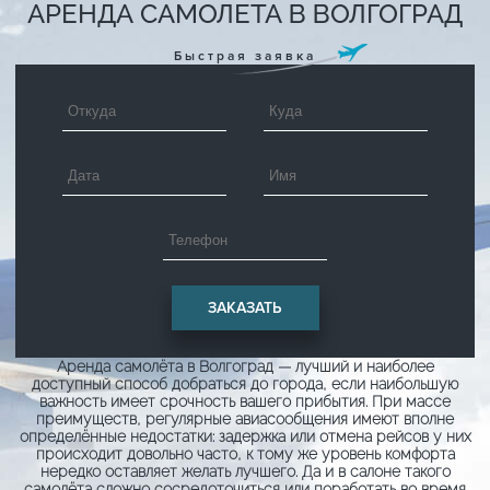
АРЕНДА САМОЛЕТА В ВОЛГОГРАД
Быстрая заявка
Аренда самолёта в Волгоград — лучший и наиболее
доступный способ добраться до города, если наибольшую
важность имеет срочность вашего прибытия. При массе
преимуществ, регулярные авиасообщения имеют вполне
определённые недостатки: задержка или отмена рейсов у них
происходит довольно часто, к тому же уровень комфорта
нередко оставляет желать лучшего. Да и в салоне такого
самолёта сложно сосредоточиться или поработать во время